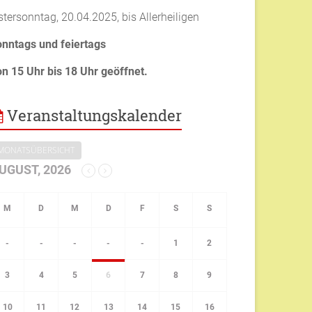
tersonntag, 20.04.2025, bis Allerheiligen
onntags und feiertags
on 15 Uhr bis 18 Uhr geöffnet.
Veranstaltungskalender
MONATSÜBERSICHT
UGUST, 2026
-
-
-
-
-
1
2
3
4
5
6
7
8
9
10
11
12
13
14
15
16