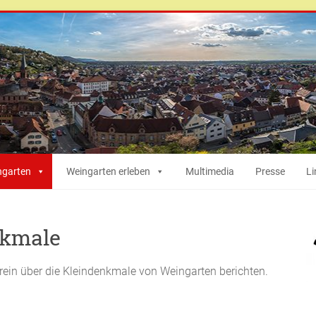
ngarten
Weingarten erleben
Multimedia
Presse
Li
nkmale
erein über die Kleindenkmale von Weingarten berichten.