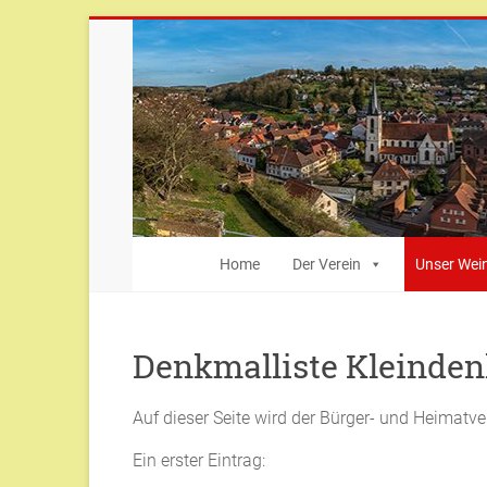
Zum
Inhalt
springen
Bürger-
Home
Der Verein
Unser Wei
und
Heimatverein
Denkmalliste Kleinde
Weingarten
Auf dieser Seite wird der Bürger- und Heimatv
Weingarten
(Baden)
Ein erster Eintrag: