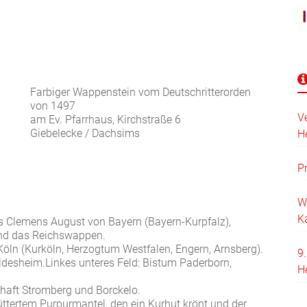
Farbiger Wappenstein vom Deutschritterorden
von 1497
V
am Ev. Pfarrhaus, Kirchstraße 6
Giebelecke / Dachsims
H
d
P
W
K
fs Clemens August von Bayern (Bayern-Kurpfalz),
und das Reichswappen.
öln (Kurköln, Herzogtum Westfalen, Engern, Arnsberg).
9
desheim.Linkes unteres Feld: Bistum Paderborn,
H
chaft Stromberg und Borckelo.
üttertem Purpurmantel, den ein Kurhut krönt und der