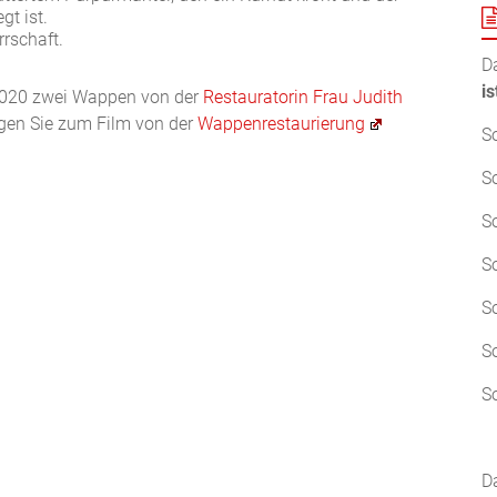
t ist.
rrschaft.
D
i
 2020 zwei Wappen von der
Restauratorin Frau Judith
ngen Sie zum Film von der
Wappenrestaurierung
S
S
S
S
S
S
S
D