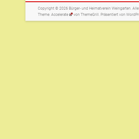
Copyright © 2026
Bürger- und Heimatverein Weingarten
. All
Theme:
Accelerate
von ThemeGrill. Präsentiert von
WordPr