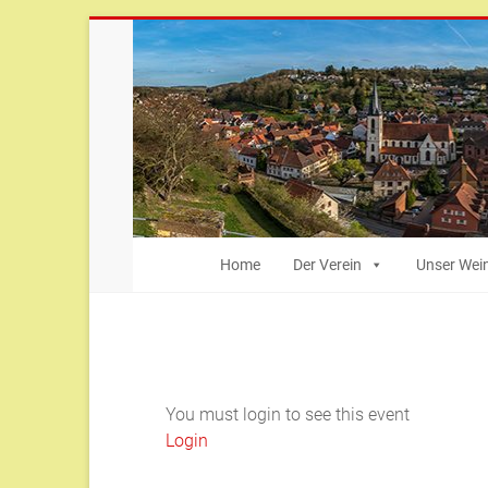
Zum
Inhalt
springen
Bürger-
Home
Der Verein
Unser Wei
und
Heimatverein
Weingarten
You must login to see this event
Weingarten
Login
(Baden)