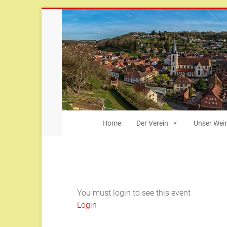
Zum
Inhalt
springen
Bürger-
Home
Der Verein
Unser Wei
und
Heimatverein
Weingarten
You must login to see this event
Weingarten
Login
(Baden)