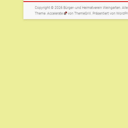
Copyright © 2026
Bürger- und Heimatverein Weingarten
. All
Theme:
Accelerate
von ThemeGrill. Präsentiert von
WordPr