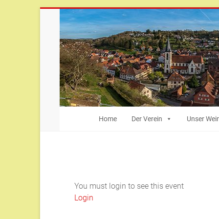
Zum
Inhalt
springen
Bürger-
Home
Der Verein
Unser Wei
und
Heimatverein
Weingarten
You must login to see this event
Weingarten
Login
(Baden)