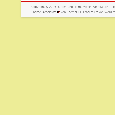
Copyright © 2026
Bürger- und Heimatverein Weingarten
. All
Theme:
Accelerate
von ThemeGrill. Präsentiert von
WordPr