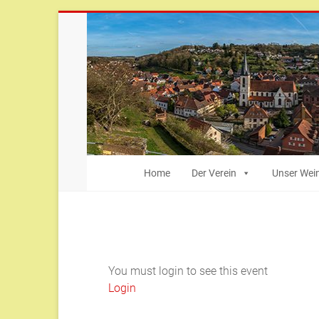
Zum
Inhalt
springen
Bürger-
Home
Der Verein
Unser Wei
und
Heimatverein
Weingarten
You must login to see this event
Weingarten
Login
(Baden)