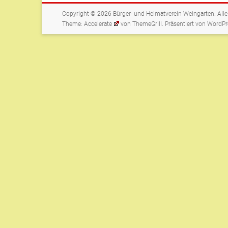
Copyright © 2026
Bürger- und Heimatverein Weingarten
. All
Theme:
Accelerate
von ThemeGrill. Präsentiert von
WordPr