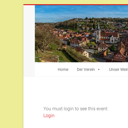
Zum
Inhalt
springen
Bürger-
Home
Der Verein
Unser Wei
und
Heimatverein
Weingarten
You must login to see this event
Weingarten
Login
(Baden)