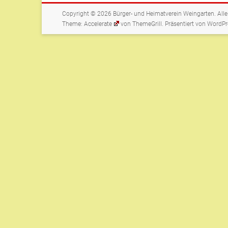
Copyright © 2026
Bürger- und Heimatverein Weingarten
. All
Theme:
Accelerate
von ThemeGrill. Präsentiert von
WordPr