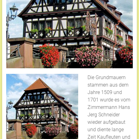
Die Grundmauern
stammen aus dem
Jahre 1509 und
1701 wurde es vom
Zimmermann Hans
Jerg Schneider
wieder aufgebaut
und diente lange
Zeit Kaufleuten und