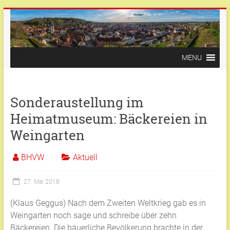
Zum
Inhalt
springen
Bürger-
MENU
und
Heimatverein
Sonderaustellung im
Weingarten
Heimatmuseum: Bäckereien in
Weingarten
Weingarten
(Baden)
BHVW
Aktuell
27. Mai 2018
(Klaus Geggus) Nach dem Zweiten Weltkrieg gab es in
Weingarten noch sage und schreibe über zehn
Bäckereien. Die bäuerliche Bevölkerung brachte in der