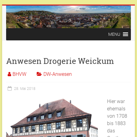
Zum
Inhalt
springen
Bürger-
MENU
und
Heimatverein
Anwesen Drogerie Weickum
Weingarten
BHVW
DW-Anwesen
Weingarten
(Baden)
28. Mai 2018
Hier war
ehemals
von 1708
bis 1883
das