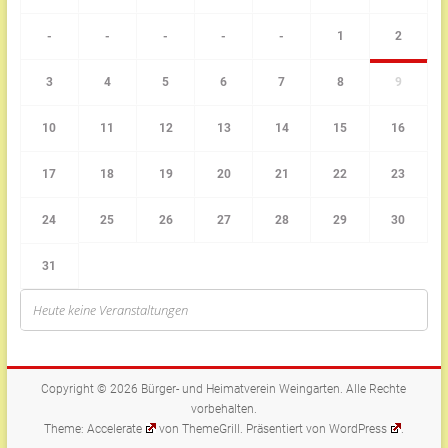
-
-
-
-
-
1
2
3
4
5
6
7
8
9
10
11
12
13
14
15
16
17
18
19
20
21
22
23
24
25
26
27
28
29
30
31
Heute keine Veranstaltungen
Copyright © 2026
Bürger- und Heimatverein Weingarten
. Alle Rechte
vorbehalten.
Theme:
Accelerate
von ThemeGrill. Präsentiert von
WordPress
.